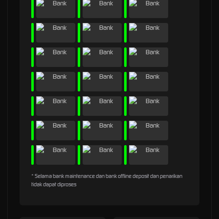
* Selama bank maintenance dan bank offline deposit dan penarikan
tidak dapat diproses