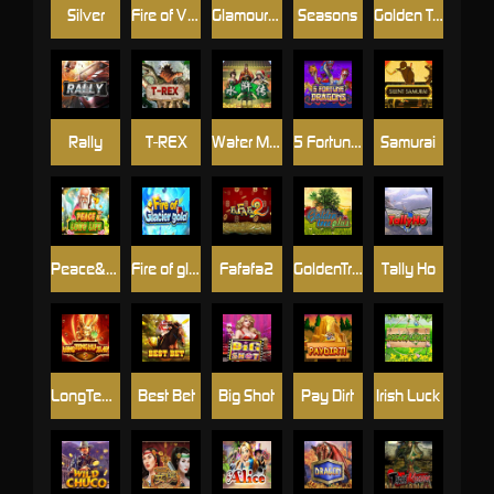
Silver
Fire of Villa Street
Glamourous World
Seasons
Golden Tour
Rally
T-REX
Water Margin
5 Fortune Dragon
Samurai
Peace&Long Life
Fire of glacier gold
Fafafa2
GoldenTree
Tally Ho
LongTengHuXiao2
Best Bet
Big Shot
Pay Dirt
Irish Luck