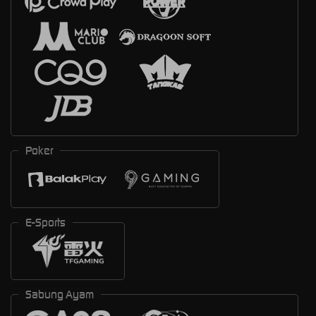
Poker
E-Sports
Sabung Ayam