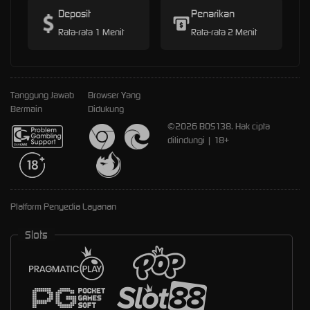
Deposit
Penarikan
Rata-rata 1 Menit
Rata-rata 2 Menit
Tanggung Jawab
Browser Yang
Bermain
Didukung
©2026 BOS138. Hak cipta
dilindungi | 18+
Platform Penyedia Layanan
Slots