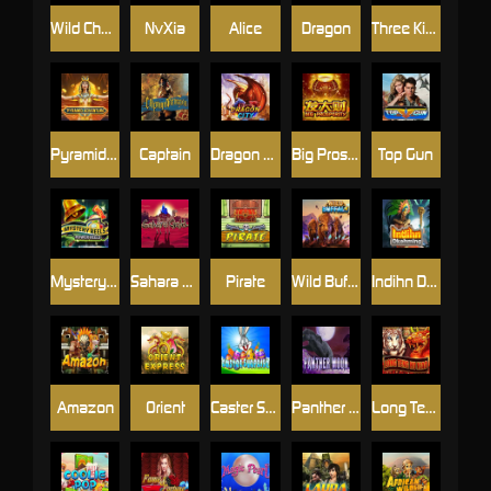
Wild Chuco
NvXia
Alice
Dragon
Three Kingdoms
Pyramid Adventure
Captain
Dragon City
Big Prosperity
Top Gun
Mystery Reels Power Reels
Sahara Gold
Pirate
Wild Buffalo
Indihn Dkehming
Amazon
Orient
Caster Surprise
Panther Moon
Long Teng Hu Xiao