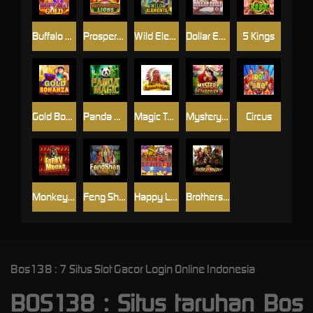
Buffalo Gold
Prosperous Lions
Wild Elements
Dollar Eagle
5 Kings
Gold Bonanza
Panda Magic II
Magic Totem
Mystery Of The Orient
Circus
Monkey Slots
Feng Shen
Happy Lantern
Brothers Kingdom
Bos138 : 7 Situs Slot Gacor Login Online Indonesia
BOS138 : Situs taruhan Bos