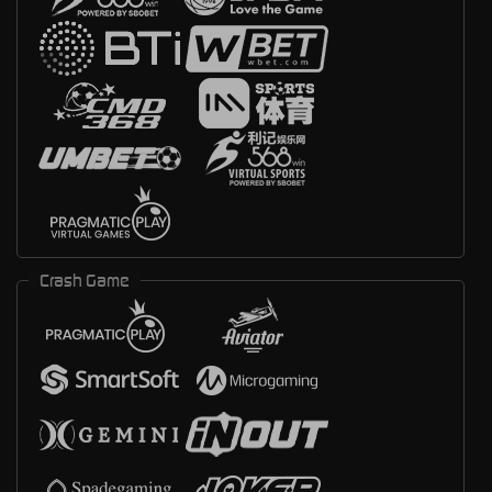
Crash Game