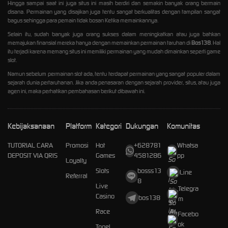
Hingga sampai saat ini juga situs ini masih berdiri dan semakin banyak orang bermain
disana. Permainan yang disajikan juga tentu sangat berkualitas dengan tampilan sangat
bagus sehingga para pemain tidak bosan Ketika memainkannya.
Selain itu, sudah banyak juga orang sukses dalam meningkatkan atau juga bahkan
memajukan finansial mereka hanya dengan memainkan permainan taruhan di
Bos138
. Hal
itu terjadi karena memang situs ini memiliki permainan yang mudah dimainkan seperti game
slot.
Namun sebelum permainan slot ada, tentu terdapat permainan yang sangat populer dalam
sejarah dunia pertaruhanan. Jika anda penasaran dengan sejarah provider, situs, atau juga
agen ini, maka perhatikan pembahasan berikut dibawah ini.
Kebijaksanaan
Platform
Kategori
Dukungan
Komunitas
TUTORIAL CARA
Promosi
Hot
+628781
Whatsa
DEPOSIT VIA QRIS
Games
4581286
pp
Loyalty
Slots
bosss13
Line
Referral
8
Live
Telegra
Casino
bos138
m
Race
Facebo
ok
Togel