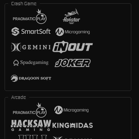
Crash Game
Arcade