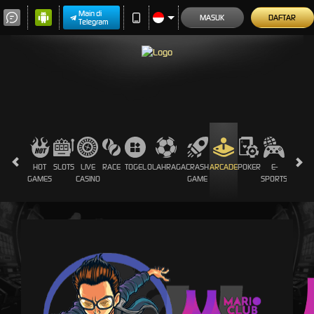
Main di
MASUK
DAFTAR
Telegram
HOT
SLOTS
LIVE
RACE
TOGEL
OLAHRAGA
CRASH
ARCADE
POKER
E-
SABUN
GAMES
CASINO
GAME
SPORTS
AYAM