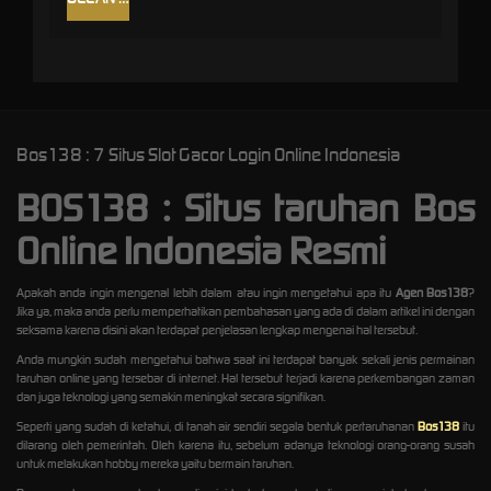
Bos138 : 7 Situs Slot Gacor Login Online Indonesia
BOS138 : Situs taruhan Bos
Online Indonesia Resmi
Apakah anda ingin mengenal lebih dalam atau ingin mengetahui apa itu
Agen Bos138
?
Jika ya, maka anda perlu memperhatikan pembahasan yang ada di dalam artikel ini dengan
seksama karena disini akan terdapat penjelasan lengkap mengenai hal tersebut.
Anda mungkin sudah mengetahui bahwa saat ini terdapat banyak sekali jenis permainan
taruhan online yang tersebar di internet. Hal tersebut terjadi karena perkembangan zaman
dan juga teknologi yang semakin meningkat secara signifikan.
Seperti yang sudah di ketahui, di tanah air sendiri segala bentuk pertaruhanan
Bos138
itu
dilarang oleh pemerintah. Oleh karena itu, sebelum adanya teknologi orang-orang susah
untuk melakukan hobby mereka yaitu bermain taruhan.