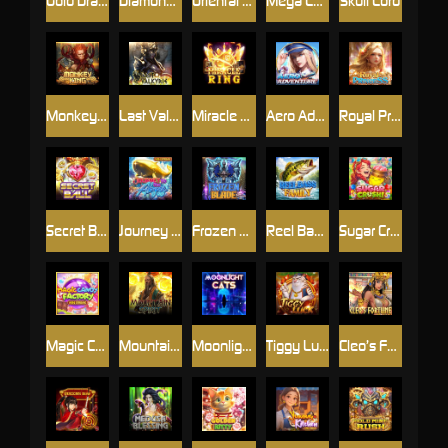
Gold Dragon
Diamond Mask
Oriental Treasures
Mega Cave
Skull Lord
Monkey King
Last Valkyrie
Miracle Ring
Aero Adventure
Royal Princess
Secret Ball
Journey to the Abyss
Frozen Blade
Reel Bass Family
Sugar Crush!
Magic Candy Factory
Mountain Spirit
Moonlight Cats
Tiggy Luck
Cleo’s Fortune