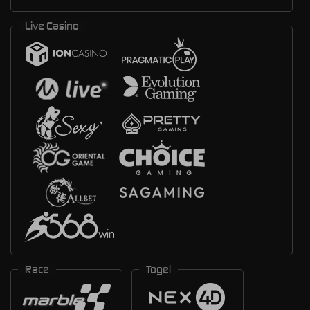
Live Casino
Race
Togel