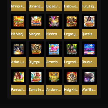
Rhino King
Bonanza Coins
Big Sevens Jackpot
Halloween Ghost
Fury Fighters
Hit Mahjong Wins
Mahjong Super Wins
Hidden City
Legacy of Midas
Quests of Olympus
Astro Luck
Olympus Legend
Amazing Soda Rush
Legend of Tarzan
Double Race
Fantastic Faries
Santa in the Summer
Ancient Stones
Holy Knight
Wolf Begins