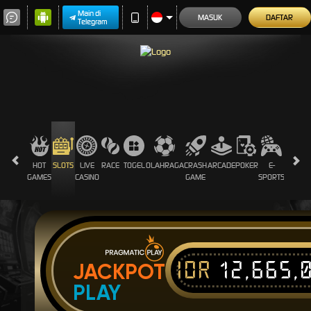
Main di
MASUK
DAFTAR
Telegram
HOT
SLOTS
LIVE
RACE
TOGEL
OLAHRAGA
CRASH
ARCADE
POKER
E-
SABUN
GAMES
CASINO
GAME
SPORTS
AYAM
IDR
12,665,
JACKPOT
PLAY