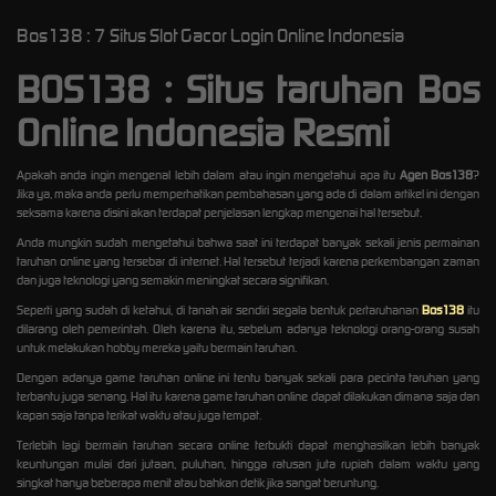
Bos138 : 7 Situs Slot Gacor Login Online Indonesia
BOS138 : Situs taruhan Bos
Online Indonesia Resmi
Apakah anda ingin mengenal lebih dalam atau ingin mengetahui apa itu
Agen Bos138
?
Jika ya, maka anda perlu memperhatikan pembahasan yang ada di dalam artikel ini dengan
seksama karena disini akan terdapat penjelasan lengkap mengenai hal tersebut.
Anda mungkin sudah mengetahui bahwa saat ini terdapat banyak sekali jenis permainan
taruhan online yang tersebar di internet. Hal tersebut terjadi karena perkembangan zaman
dan juga teknologi yang semakin meningkat secara signifikan.
Seperti yang sudah di ketahui, di tanah air sendiri segala bentuk pertaruhanan
Bos138
itu
dilarang oleh pemerintah. Oleh karena itu, sebelum adanya teknologi orang-orang susah
untuk melakukan hobby mereka yaitu bermain taruhan.
Dengan adanya game taruhan online ini tentu banyak sekali para pecinta taruhan yang
terbantu juga senang. Hal itu karena game taruhan online dapat dilakukan dimana saja dan
kapan saja tanpa terikat waktu atau juga tempat.
Terlebih lagi bermain taruhan secara online terbukti dapat menghasilkan lebih banyak
keuntungan mulai dari jutaan, puluhan, hingga ratusan juta rupiah dalam waktu yang
singkat hanya beberapa menit atau bahkan detik jika sangat beruntung.