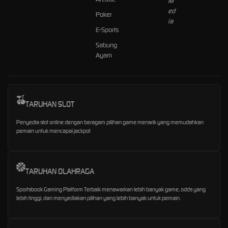
Poker
E-Sports
Sabung
Ayam
TARUHAN SLOT
Penyedia slot online dengan beragam pilihan game menarik yang memudahkan
pemain untuk mencapai jackpot
TARUHAN OLAHRAGA
Sportsbook Gaming Platform Terbaik menawarkan lebih banyak game, odds yang
lebih tinggi, dan menyediakan pilihan yang lebih banyak untuk pemain.