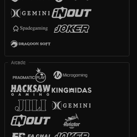
Arcade