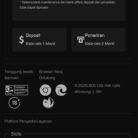
* Selama bank maintenance dan bank offline deposit dan penarikan
tidak dapat diproses
Deposit
Penarikan
Rata-rata 1 Menit
Rata-rata 2 Menit
Tanggung Jawab
Browser Yang
Bermain
Didukung
©2026 BOS138. Hak cipta
dilindungi | 18+
Platform Penyedia Layanan
Slots