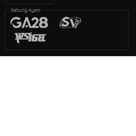
Sabung Ayam