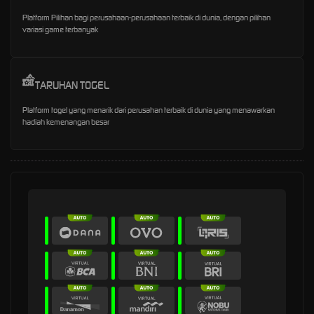
Platform Pilihan bagi perusahaan-perusahaan terbaik di dunia, dengan pilihan
variasi game terbanyak
TARUHAN TOGEL
Platform togel yang menarik dari perusahan terbaik di dunia yang menawarkan
hadiah kemenangan besar