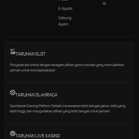
E-Sports
Sabung
Ayam
TARUHAN SLOT
Penyedia slot online dengan beragam pilihan game menarik yang memudahkan
pemain untuk mencapai jackpot
TARUHAN OLAHRAGA
Sportsbook Gaming Platform Terbaik menawarkan lebih banyak game, odds yang
lebih tinggi, dan menyediakan pilihan yang lebih banyak untuk pemain.
TARUHAN LIVE KASINO