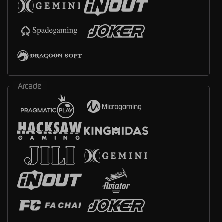
Arcade