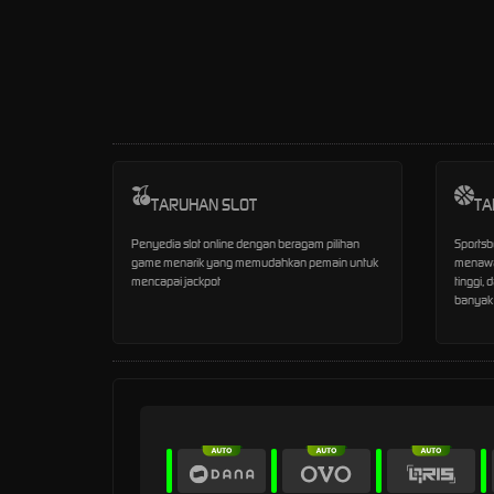
TARUHAN SLOT
TA
Penyedia slot online dengan beragam pilihan
Sportsb
game menarik yang memudahkan pemain untuk
menawar
mencapai jackpot
tinggi,
banyak 