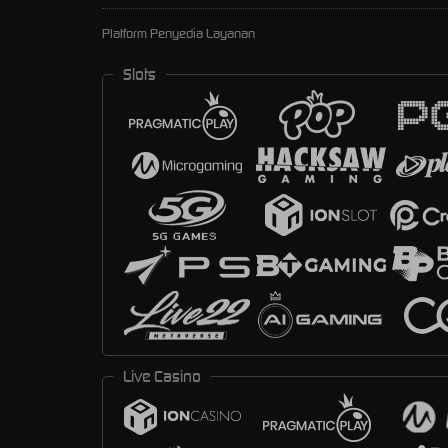
Platform Penyedia Layanan
Slots
Live Casino