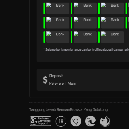
* Selama bank maintenance dan bank offline deposit dan penarik
Deposit
Rata-rata 1 Menit
Tanggung Jawab Bermain
Browser Yang Didukung