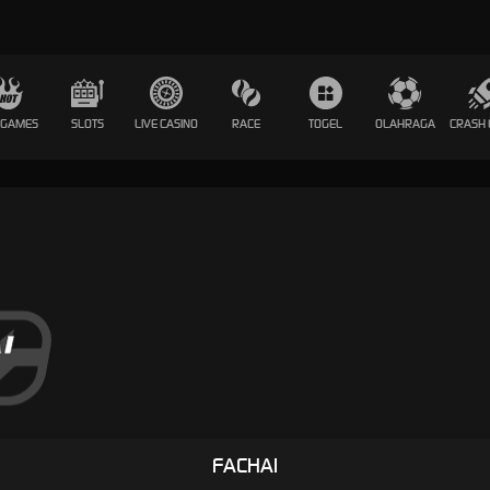
 GAMES
SLOTS
LIVE CASINO
RACE
TOGEL
OLAHRAGA
CRASH
FACHAI