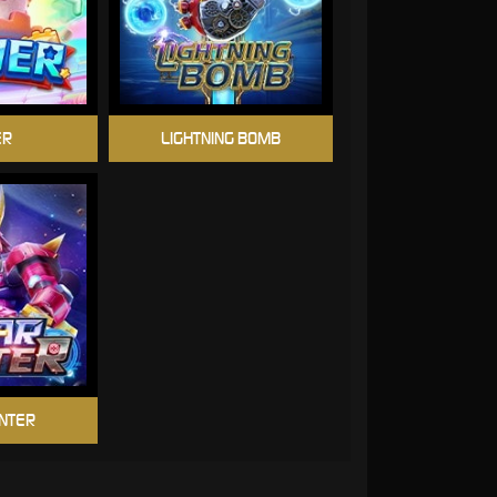
ER
LIGHTNING BOMB
NTER