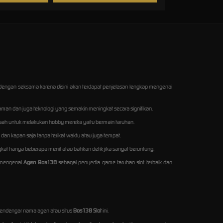
 dengan seksama karena disini akan terdapat penjelasan lengkap mengenai
aman dan juga teknologi yang semakin meningkat secara signifikan.
susah untuk melakukan hobby mereka yaitu bermain taruhan.
dan kapan saja tanpa terikat waktu atau juga tempat.
ngkat hanya beberapa menit atau bahkan detik jika sangat beruntung.
n mengenal
Agen Bos138
sebagai penyedia game taruhan slot terbaik dan
 mendengar nama agen atau situs
Bos138 Slot
ini.