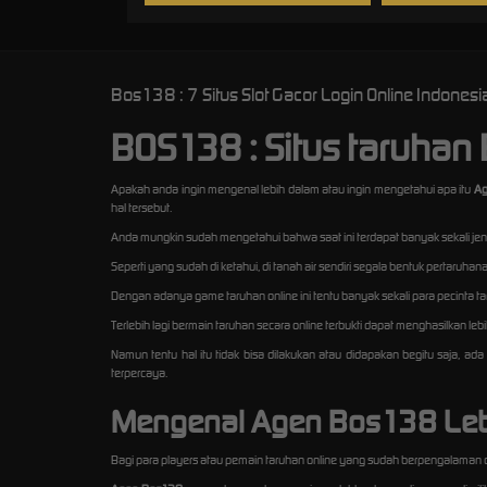
Bos138 : 7 Situs Slot Gacor Login Online Indonesi
BOS138 : Situs taruhan
Apakah anda ingin mengenal lebih dalam atau ingin mengetahui apa itu
Ag
hal tersebut.
Anda mungkin sudah mengetahui bahwa saat ini terdapat banyak sekali jenis
Seperti yang sudah di ketahui, di tanah air sendiri segala bentuk pertaruhan
Dengan adanya game taruhan online ini tentu banyak sekali para pecinta ta
Terlebih lagi bermain taruhan secara online terbukti dapat menghasilkan le
Namun tentu hal itu tidak bisa dilakukan atau didapakan begitu saja, a
terpercaya.
Mengenal Agen Bos138 Leb
Bagi para players atau pemain taruhan online yang sudah berpengalaman 