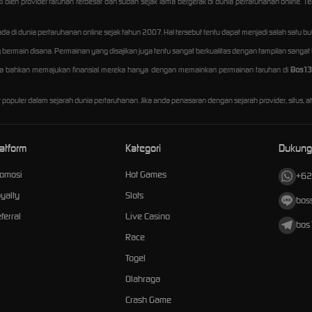
 oleh provider taruhan terbesar dan sudah sejak lama bergerak di dunia pertaruhanan online. Ten
ada di dunia pertaruhanan online sejak tahun 2007. Hal tersebut tentu dapat menjadi salah satu 
ang bermain disana. Permainan yang disajikan juga tentu sangat berkualitas dengan tampilan san
juga bahkan memajukan finansial mereka hanya dengan memainkan permainan taruhan di
Bos1
opuler dalam sejarah dunia pertaruhanan. Jika anda penasaran dengan sejarah provider, situs, at
atform
Kategori
Dukung
omosi
Hot Games
+62
yalty
Slots
bos
ferral
Live Casino
bos
Race
Togel
Olahraga
Crash Game