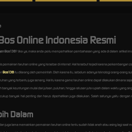
a
 Bos Online Indonesia Resmi
en Bos138
? Jika ya, maka anda perlu memperhatikan pembahasan yang ada di dalam artikel ini
 permainan taruhan online yang tersebar di internet. Hal tersebut terjadi karena perkembangan z
an
Bos138
itu dilarang oleh pemerintah. Oleh karena itu, sebelum adanya teknologi orang-orang 
ruhan yang terbantu juga senang. Hal itu karena game taruhan online dapat dilakukan dimana saja 
bih banyak keuntungan mulai dari jutaan, puluhan, hingga ratusan juta rupiah dalam waktu yang si
da cukup banyak hal penting dan harus diperhatikan juga dilakukan. Salah satunya yaitu denga
ih Dalam
dan juga lama memainkan permainan taruhan online tentu sudah tidak aneh atau asing lagi saat