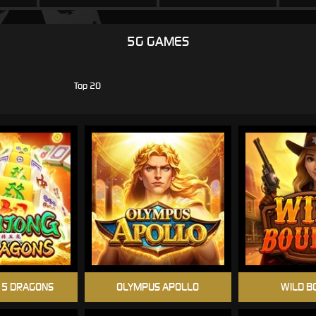
5G GAMES
Top 20
 5 DRAGONS
OLYMPUS APOLLO
WILD B