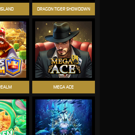
ISLAND
DRAGON TIGER SHOWDOWN
 REALM
MEGA ACE