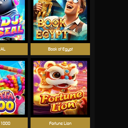
EAL
Book of Egypt
 1000
Fortune Lion