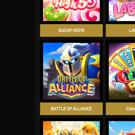
SUGAR HIGH5
LA
BATTLE OF ALLIANCE
Colo