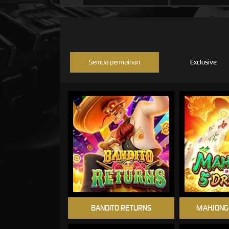
Semua permainan
Exclusive
BANDITO RETURNS
MAHJONG