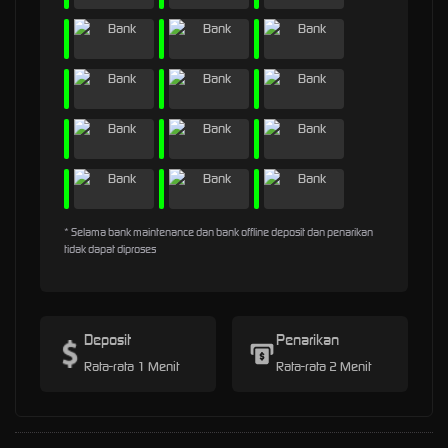
* Selama bank maintenance dan bank offline deposit dan penarikan
tidak dapat diproses
Deposit
Penarikan
Rata-rata 1 Menit
Rata-rata 2 Menit