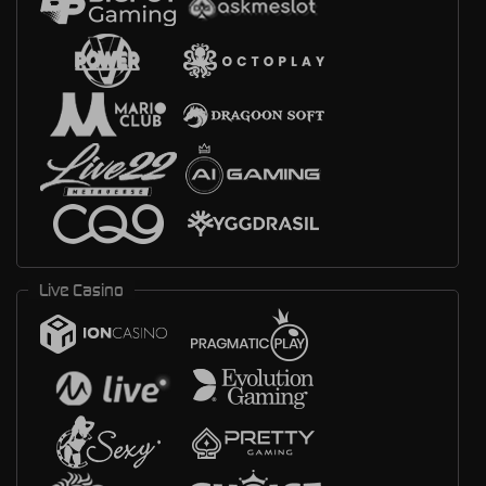
Live Casino