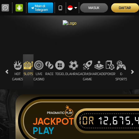
Main di
MASUK
DAFTAR
Telegram
HOT
SLOTS
LIVE
RACE
TOGEL
OLAHRAGA
CRASH
ARCADE
POKER
E-
SABUN
GAMES
CASINO
GAME
SPORTS
AYAM
IDR
12,675,
JACKPOT
PLAY