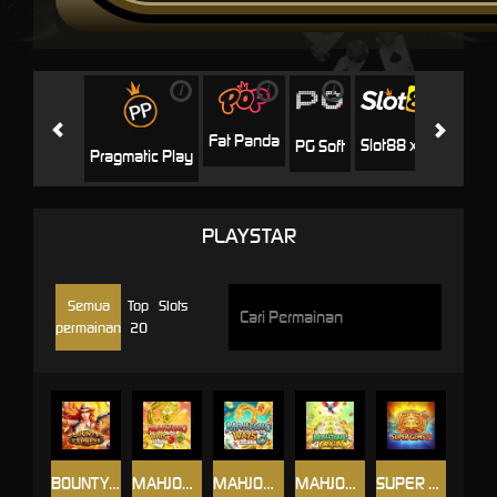
i
i
i
i
i
Facha
Fat Panda
Slot88 x PP
PG Soft
Pragmatic Play
PLAYSTAR
Semua
Top
Slots
permainan
20
BOUNTY EXPRESS
MAHJONG WAYS 3+
MAHJONG WAYS 3
MAHJONG：ORIGIN
SUPER GEMS 2