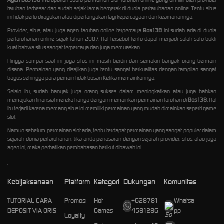
Agen Bos138
merupakan suatu permainan slot taruhan online yang dimiliki oleh provider
taruhan terbesar dan sudah sejak lama bergerak di dunia pertaruhanan online. Tentu situs
ini tidak perlu diragukan atau dipertanyakan lagi kepercayaan dan keamanannya.
Provider, situs, atau juga agen taruhan online terpercaya
Bos138
ini sudah ada di dunia
pertaruhanan online sejak tahun 2007. Hal tersebut tentu dapat menjadi salah satu bukti
kuat bahwa situs sangat terpercaya dan juga memuaskan.
Hingga sampai saat ini juga situs ini masih berdiri dan semakin banyak orang bermain
disana. Permainan yang disajikan juga tentu sangat berkualitas dengan tampilan sangat
bagus sehingga para pemain tidak bosan Ketika memainkannya.
Selain itu, sudah banyak juga orang sukses dalam meningkatkan atau juga bahkan
memajukan finansial mereka hanya dengan memainkan permainan taruhan di
Bos138
. Hal
itu terjadi karena memang situs ini memiliki permainan yang mudah dimainkan seperti game
slot.
Namun sebelum permainan slot ada, tentu terdapat permainan yang sangat populer dalam
sejarah dunia pertaruhanan. Jika anda penasaran dengan sejarah provider, situs, atau juga
agen ini, maka perhatikan pembahasan berikut dibawah ini.
Kebijaksanaan
Platform
Kategori
Dukungan
Komunitas
TUTORIAL CARA
Promosi
Hot
+628781
Whatsa
DEPOSIT VIA QRIS
Games
4581286
pp
Loyalty