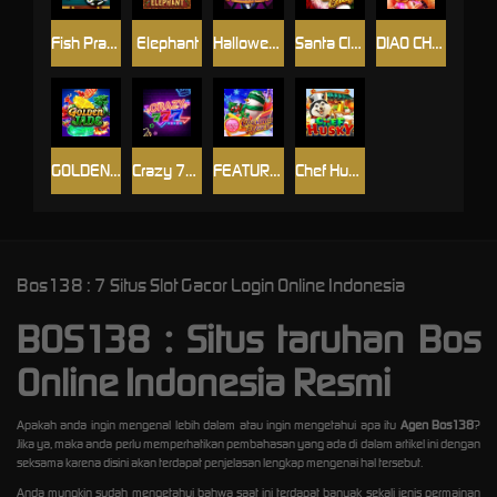
Fish Prawn Crab
Elephant
Halloween
Santa Claus
DIAO CHAN FA DA CAI
GOLDEN JADE
Crazy 777
FEATURE BUY・CHRISTMAS EXPRESS
Chef Husky
Bos138 : 7 Situs Slot Gacor Login Online Indonesia
BOS138 : Situs taruhan Bos
Online Indonesia Resmi
Apakah anda ingin mengenal lebih dalam atau ingin mengetahui apa itu
Agen Bos138
?
Jika ya, maka anda perlu memperhatikan pembahasan yang ada di dalam artikel ini dengan
seksama karena disini akan terdapat penjelasan lengkap mengenai hal tersebut.
Anda mungkin sudah mengetahui bahwa saat ini terdapat banyak sekali jenis permainan