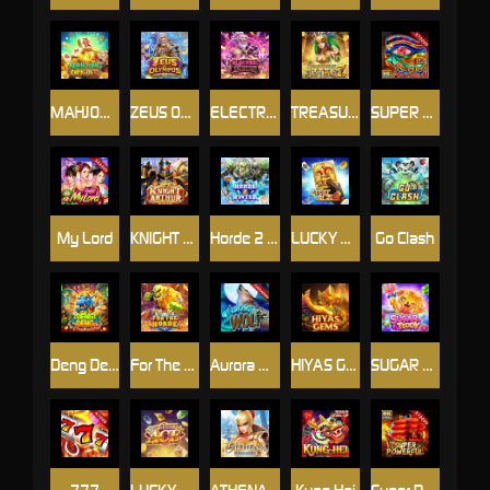
MAHJONG: ORIGIN 2
ZEUS OF OLYMPUS
ELECTRIC ZEUS
TREASURES OF AZTEC Z
SUPER AWESOME
My Lord
KNIGHT ARTHUR
Horde 2 Winter
LUCKY ACE 2
Go Clash
Deng Deng
For The Horde
Aurora Wolf
HIYAS GEMS
SUGAR TEDDY