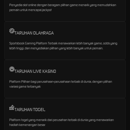
Penyedia slot online dengan beragam pilihan game menarik yang memudahkan
pemain untuk mencapai jackpot
TARUHAN OLAHRAGA
Sportsbook Gaming Platform Terbaik menawarkan lebih banyak game, odds yang
lebih tinggi, dan menyediakan pilihan yang lebih banyak untuk pemain.
TARUHAN LIVE KASINO
Platform Pilihan bagi perusahaan-perusahaan terbaik di dunia, dengan pilihan
variasi game terbanyak
TARUHAN TOGEL
Platform togel yang menarik dari perusahan terbaik di dunia yang menawarkan
hadiah kemenangan besar