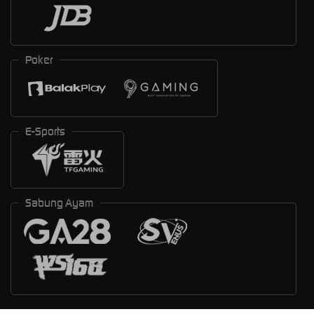
Poker
E-Sports
Sabung Ayam